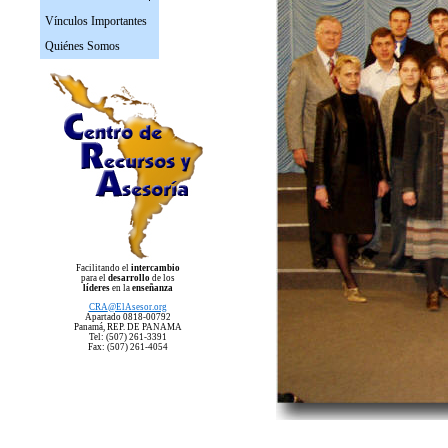
Vínculos Importantes
Quiénes Somos
Facilitando el
intercambio
para el
desarrollo
de los
líderes
en la
enseñanza
CRA
@ElAsesor.org
Apartado 0818-00792
Panam
á, REP. DE PANAMA
Tel: (507) 261-3391
Fax: (507) 261-4054