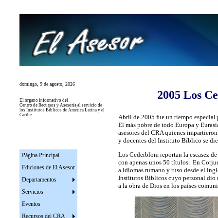
domingo, 9 de agosto, 2026
2005 Los C
El
órgano informativo del
Centro de Recursos y Asesoría al servicio de
los Institutos
Bíblicos de América Latina y el
Caribe
Abril de 2005 fue un tiempo especial 
El más pobre de todo Europa y Eurasia,
asesores del CRA quienes impartieron e
y docentes del Instituto Bíblico se di
Los Cederblom reportan la escasez de m
Página Principal
con apenas unos 50 títulos. En Corjue
Ediciones de El Asesor
a idiomas rumano y ruso desde el ingl
Institutos Bíblicos cuyo personal dio
Departamentos
a la obra de Dios en los países comun
Servicios
Eventos
Recursos del CRA