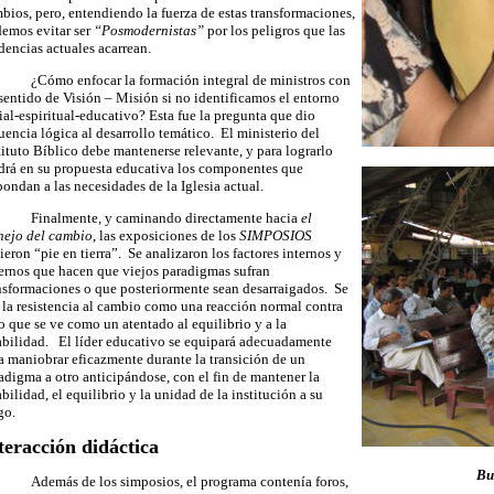
bios, pero, entendiendo la fuerza de estas transformaciones,
emos evitar ser
“Posmodernistas”
por los peligros que las
dencias actuales acarrean.
¿Cómo enfocar la formación integral de ministros con
sentido de Visión – Misión si no identificamos el entorno
ial-espiritual-educativo? Esta fue la pregunta que dio
uencia lógica al desarrollo temático. El ministerio del
tituto Bíblico debe mantenerse relevante, y para lograrlo
drá en su propuesta educativa los componentes que
pondan a las necesidades de la Iglesia actual.
Finalmente, y caminando directamente hacia
el
ejo del cambio
, las exposiciones de los
SIMPOSIOS
ieron “pie en tierra”. Se analizaron los factores internos y
ernos que hacen que viejos paradigmas sufran
nsformaciones o que posteriormente sean desarraigados. Se
 la resistencia al cambio como una reacción normal contra
o que se ve como un atentado al equilibrio y a la
abilidad. El líder educativo se equipará adecuadamente
a maniobrar eficazmente durante la transición de un
adigma a otro anticipándose, con el fin de mantener la
abilidad, el equilibrio y la unidad de la institución a su
go.
teracción didáctica
Bu
Además de los simposios, el programa contenía foros,