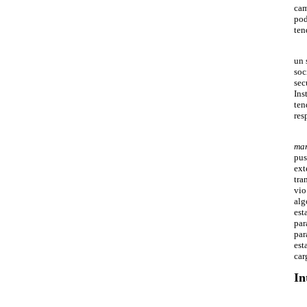
cam
pod
ten
un 
soc
sec
Ins
ten
res
man
pus
ext
tra
vio
alg
est
par
par
est
car
In