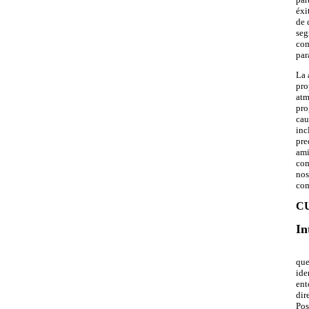
éxi
de 
seg
com
par
La 
pro
atm
pro
cau
inc
pre
ami
com
nos
com
C
In
que
ide
ent
dir
Pos