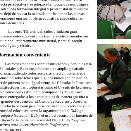
recta perspectiva y se reforzó el enfoque que nos dirige a
 adecuada formación integral y pentecostal de ministros.
se dejó de revisar la necesidad de brindar a las nuevas
eraciones una mejor oferta educativa, adecuada a las
uales demandas.
Los once Talleres realizados brindaron gran
ficación enfocada dentro de tres parámetros: orientación
titucional, reforzamiento ministerial, y actualización
odológica y técnica.
formación conveniente
 mesas redondas sobre Instituciones y Servicios y la
Editoriales y Recursos ofrecieron un amplio y variado
orama, pudiendo todos acercarse y recibir materiales e
ormación sobre temas que algunos nunca habían podido
er de primera mano. Igualmente, las Cápsulas Informativas
Instituciones, las propuestas como el
Círculo de Escritores
as promociones estuvieron acompañadas de valiosos
ursos entregados a los participantes de manera gratuita o
 grandes descuentos. El Centro de Recursos y Asesoría
ovechó la ocasión para presentar sus nuevos servicios a la
unidad educativa como la organización del
Diálogo
ratégico Nacional
(DEN), el uso del recurso por Internet de
Dla.net
y la implementación del PROCEPA (
Programa
mativo para la certificación de Profesores y
inistrativos
).