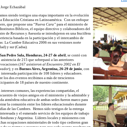
 Jorge Echazábal
amos siendo testigos una etapa importante en la evolución
la Educación Cristiana en Latinoamérica. Con un enfoque
tero, que propone una “
Nueva Cara”
para el ministerio de
 Institutos Bíblicos, el equipo directivo y colaboradores del
tro de Recursos y Asesoría se introdujeron en una fructífera
eriencia basada en la participación y el intercambio de
as: La Cumbre Educativa 2006 en sus versiones norte
lad) y sur (Cadsa).
San Pedro Sula, Honduras, 24-27 de abril
, se contó con
 asistencia de 215 que sobrepasó a las anteriores
vocaciones (
167 asistieron al Encuentro 2002 en El
vador
); y en
Buenos Aires, Argentina, 26-29 de junio
, con
 interesada participación de 108 líderes y educadores.
re los dos eventos recibimos a más de trescientos
ticipantes de 18 países
de nuestro continente
.
 intereses comunes, las experiencias compartidas, el
ncuentro de viejos amigos en el ministerio y la admirable y
ida atmósfera educativa de ambas sedes fueron marco para
pirar la comunión entre los líderes educacionales durante
 días de las Cumbres. Hemos sido testigos de la entrega
interesada y el esmerado servicio de los equipos de trabajo
Honduras y Argentina. Líderes locales y misioneros con
has ocupaciones ministeriales de todo tipo cedieron gran
te de su tiempo y recursos para que cada evento resultara un