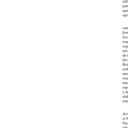
tal
par
que
opi
cam
for
loc
exp
exp
nec
de 
div
Rei
enf
med
exa
mir
esp
y á
ala
ent
Acr
el 
Fac
ubi