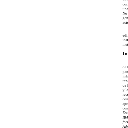
cor
una
No 
gen
act
edi
ins
met
In
Las
de 
pan
inf
ten
de 
y l
rec
con
apr
com
Est
IBA
for
Adm