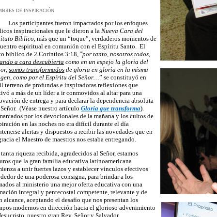
BRES DE INSPIRACIÓN
 participantes fueron impactados por los enfoques
licos inspiracionales que le dieron a la
Nueva Cara del
tituto Bíblico
, más que un “toque”, verdaderos momentos de
uentro espiritual en comunión con el Espíritu Santo. El
to bíblico de
2 Corintios 3:18,
“
p
or tanto, nosotros todos,
ando a cara descubierta
como en un espejo la gloria del
or,
somos transformados
de gloria en gloria en la misma
gen, como por el Espíritu del Señor…
” se constituyó en
til terreno de profundas e inspiradoras reflexiones que
ivó a más de un líder a ir conmovidos al altar para una
ovación de entrega y para declarar la dependencia absoluta
 Señor. (Véase nuestro artículo
Gloria que transforma
).
arcados por los devocionales de la mañana y los cultos de
piración en las noches no era difícil durante el día
tenerse alertas y dispuestos a recibir las novedades que en
gracia el Maestro de maestros nos estaba entregando.
 tanta riqueza recibida, agradecidos al Señor, estamos
uros que la gran familia educativa latinoamericana
ienza a unir fuertes lazos y establecer vínculos efectivos
ededor de una poderosa consigna, para brindar a los
mados al ministerio una mejor oferta educativa con una
mación integral y pentecostal competente, relevante y de
n alcance, aceptando el desafío que nos presentan los
mpos modernos en dirección hacia el glorioso advenimiento
Jesucristo, nuestro gran Rey, Señor y Salvador.