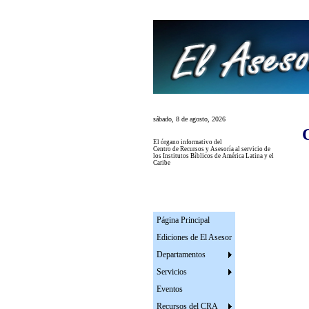
sábado, 8 de agosto, 2026
El
órgano informativo del
Centro de Recursos y Asesoría al servicio de
los Institutos
Bíblicos de América Latina y el
Caribe
Página Principal
Ediciones de El Asesor
Departamentos
Servicios
Eventos
Recursos del CRA