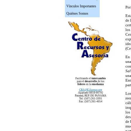
Vínculos Importantes
Por
Quiénes Somos
Est
de 
cer
los
Cen
exp
ide
(Ce
En
una
con
Sal
una
Facilitando el
intercambio
Ent
para el
desarrollo
de los
líderes
en la
enseñanza
par
CRA
@ElAsesor.org
Apartado 0818-00792
Los
Panam
á, REP. DE PANAMA
ree
Tel: (507) 261-3391
Fax: (507) 261-4054
cál
ins
los
des
de 
muc
par