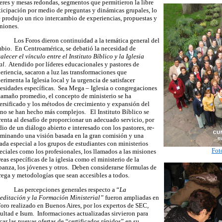
leres y mesas redondas, segmentos que permitieron la libre
ticipación por medio de preguntas y dinámicas grupales, lo
 produjo un rico intercambio de experiencias, propuestas y
niones.
Los Foros dieron continuidad a la temática general del
bio. En Centroamérica, se debatió la necesidad de
talecer el vínculo entre el Instituto Bíblico y la Iglesia
al
. Atendido por líderes educacionales y pastores de
eriencia, sacaron a luz las transformaciones que
erimenta la Iglesia local y la urgencia de satisfacer
esidades específicas. Sea Mega – Iglesia o congregaciones
tamaño promedio, el concepto de ministerio se ha
ersificado y los métodos de crecimiento y expansión del
no se han hecho más complejos. El Instituto Bíblico se
renta al desafío de proporcionar un adecuado servicio, por
io de un diálogo abierto e interesado con los pastores, re-
minando una visión basada en la gran comisión y una
ada especial a los grupos de estudiantes con ministerios
Fot
eciales como los profesionales, los llamados a las misiones
reas específicas de la iglesia como el ministerio de la
banza, los jóvenes y otros. Deben considerarse fórmulas de
rega y metodologías que sean accesibles a todos.
Las percepciones generales respecto a “
La
editación y la Formación Ministerial”
fueron ampliadas en
Foro realizado en Buenos Aires, por los expertos de SEC,
ultad e Isum. Informaciones actualizadas sirvieron para
car las nuevas ofertas de “certificados rápidos” en su