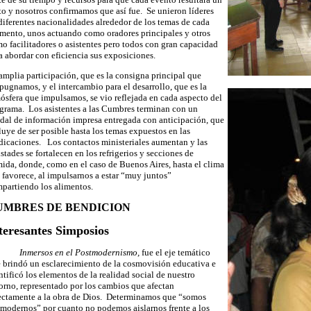
to y nosotros confirmamos que así fue. Se unieron líderes
diferentes nacionalidades alrededor de los temas de cada
mento, unos actuando como oradores principales y otros
o facilitadores o asistentes pero todos con gran capacidad
a abordar con eficiencia sus exposiciones.
amplia participación, que es la consigna principal que
pugnamos, y el intercambio para el desarrollo, que es la
ósfera que impulsamos, se vio reflejada en cada aspecto del
grama. Los asistentes a las Cumbres terminan con un
dal de información impresa entregada con anticipación, que
luye de ser posible hasta los temas expuestos en las
dicaciones. Los contactos ministeriales aumentan y las
stades se fortalecen en los refrigerios y secciones de
ida, donde, como en el caso de Buenos Aires, hasta el clima
 favorece, al impulsarnos a estar “muy juntos”
partiendo los alimentos.
UMBRES DE BENDICION
teresantes Simposios
Inmersos en el Postmodernismo,
fue
el eje temático
 brindó un esclarecimiento de la cosmovisión educativa e
ntificó los elementos de la realidad social de nuestro
orno, representado por los cambios que afectan
ectamente a la obra de Dios. Determinamos que “somos
modernos” por cuanto no podemos aislarnos frente a los