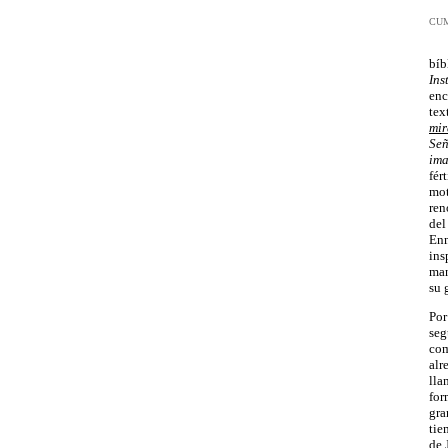
CUM
Los
bíb
Ins
enc
tex
mir
Señ
ima
fér
mot
ren
del
Enm
ins
man
su 
Por
seg
com
alr
lla
for
gra
tie
de 