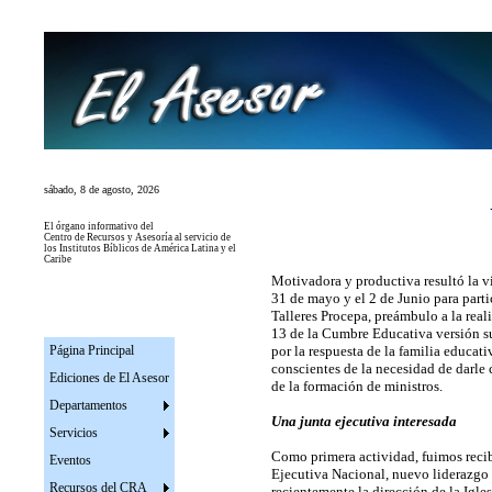
sábado, 8 de agosto, 2026
El
órgano informativo del
Centro de Recursos y Asesoría al servicio de
los Institutos
Bíblicos de América Latina y el
Caribe
Motivadora y productiva resultó la vi
31 de mayo y el 2 de Junio para parti
Talleres Procepa, preámbulo a la rea
13 de la Cumbre Educativa versión su
Página Principal
por la respuesta de la familia educat
conscientes de la necesidad de darle 
Ediciones de El Asesor
de la formación de ministros.
Departamentos
Una junta ejecutiva interesada
Servicios
Como primera actividad, fuimos recib
Eventos
Ejecutiva Nacional, nuevo liderazgo
Recursos del CRA
recientemente la dirección de la Igles