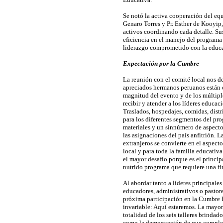
Se notó la activa cooperación del equ
Genaro Torres y Pr. Esther de Kooyip,
activos coordinando cada detalle. Sus
eficiencia en el manejo del programa
liderazgo comprometido con la educ
Expectación por la Cumbre
La reunión con el comité local nos d
apreciados hermanos peruanos están 
magnitud del evento y de los múltipl
recibir y atender a los líderes educa
Traslados, hospedajes, comidas, distr
para los diferentes segmentos del pr
materiales y un sinnúmero de aspecto
las asignaciones del país anfitrión. L
extranjeros se convierte en el aspecto
local y para toda la familia educativ
el mayor desafío porque es el princip
nutrido programa que requiere una fin
Al abordar tanto a líderes principales
educadores, administrativos o pastore
próxima participación en la Cumbre E
invariable: Aquí estaremos. La mayo
totalidad de los seis talleres brindad
como la demostración de que completa