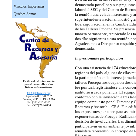
demostrado por ellos y sus preguntas p
Vínculos Importantes
labor del SEC y del Centro de Recurs
Quiénes Somos
la reunión una velada interesante y am
superintendente nacional, mostró gran
liderazgo nacional en la Cumbre Educ
de los Talleres Procepa. Su presencia 
manera permanente, recibiendo los ta
dos días siguientes a esta reunión no
Agradecemos a Dios por su respaldo
demostrada.
Impresionante participación
Con una asistencia de 174 educadore
regiones del país, algunas de ellas mu
la participación en la intensa jornada
Facilitando el
intercambio
talleres Procepa nos ocuparon dos dí
para el
desarrollo
de los
fue puntual, registrándose una conce
líderes
en la
enseñanza
auditorio a cada ponencia. El equipo
CRA
@ElAsesor.org
Apartado 0818-00792
conformó con la invitación a tres líde
Panam
á, REP. DE PANAMA
equipo compuesto por el Director y C
Tel: (507) 261-3391
Fax: (507) 261-4054
Recursos y Asesoría – CRA. Fue edifi
los expositores peruanos para asumir
exponer temas de Procepa. Ratificamo
decisión de involucrarles. Las dinám
participativas en un ambiente jovial.
atmósfera representó un anticipo de 
Educativa.