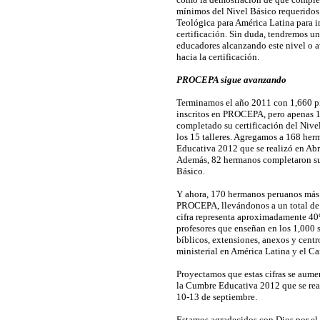
mínimos del Nivel Básico requeridos
Teológica para América Latina para i
certificación. Sin duda, tendremos u
educadores alcanzando este nivel o a
hacia la certificación.
PROCEPA sigue avanzando
Terminamos el año 2011 con 1,660 pr
inscritos en PROCEPA, pero apenas 
completado su certificación del Nive
los 15 talleres. Agregamos a 168 he
Educativa 2012 que se realizó en Abri
Además, 82 hermanos completaron su 
Básico.
Y ahora, 170 hermanos peruanos más 
PROCEPA, llevándonos a un total de i
cifra representa aproximadamente 40
profesores que enseñan en los 1,000 s
bíblicos, extensiones, anexos y centr
ministerial en América Latina y el Ca
Proyectamos que estas cifras se aum
la Cumbre Educativa 2012 que se real
10-13 de septiembre.
Estamos agradecidos con Dios por el 