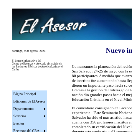
Nuevo i
domingo, 9 de agosto, 2026
El
órgano informativo del
Centro de Recursos y Asesoría al servicio de
Comenzamos la planeación del recién
los Institutos
Bíblicos de América Latina y el
Caribe
San Salvador 24-25 de mayo con la ex
80 participantes. A medida que avanza
de inscritos fue aumentando hasta lle
dieron un importante paso hacia su ce
Gracias a la gestión del liderazgo de 
Página Principal
nación dio grandes pasos hacia el me
Educación Cristiana en el Nivel Minis
Ediciones de El Asesor
El comentario consignado en Facebook
Departamentos
experiencia: “Este Seminario Nacio
Servicios
Salvador ha sido el más asistido hasta
cuenta con 356 profesores inscritos
Eventos
completado su certificación del Nivel
Recursos del CRA
durante este seminario y 63 comenzar