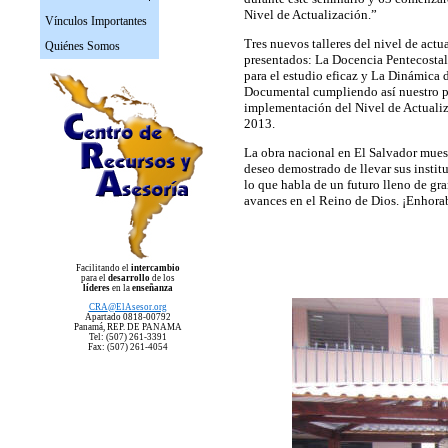
Nivel de Actualización.”
Vínculos Importantes
Tres nuevos talleres del nivel de actu
Quiénes Somos
presentados: La Docencia Pentecostal,
para el estudio eficaz y La Dinámica 
Documental cumpliendo así nuestro p
implementación del Nivel de Actualiz
2013.
La obra nacional en El Salvador muest
deseo demostrado de llevar sus institu
lo que habla de un futuro lleno de gr
avances en el Reino de Dios. ¡Enhor
Facilitando el
intercambio
para el
desarrollo
de los
líderes
en la
enseñanza
CRA
@ElAsesor.org
Apartado 0818-00792
Panam
á, REP. DE PANAMA
Tel: (507) 261-3391
Fax: (507) 261-4054