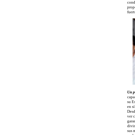
cond
prop
fuer
Un p
capa
su Es
en s
Desd
ver 
gara
divi
sus 