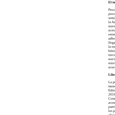
El i
Proc
proc
semi
la A
nues
acre
entr
adhe
lleg
la e
bási
inic
nuev
reno
acue
Libr
La p
mund
Edit
2016
Como
acom
part
los 
obse