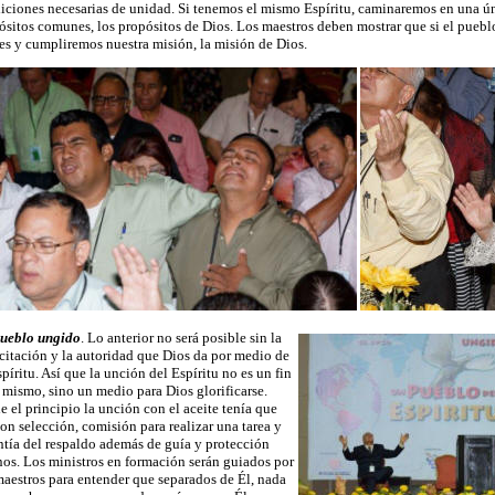
iciones necesarias de unidad. Si tenemos el mismo Espíritu, caminaremos en una ú
ósitos comunes, los propósitos de Dios. Los maestros deben mostrar que si el pueblo
tes y cumpliremos nuestra misión, la misión de Dios.
ueblo ungido
. Lo anterior no será posible sin la
citación y la autoridad que Dios da por medio de
píritu. Así que la unción del Espíritu no es un fin
í mismo, sino un medio para Dios glorificarse.
e el principio la unción con el aceite tenía que
con selección, comisión para realizar una tarea y
ntía del respaldo además de guía y protección
nos. Los ministros en formación serán guiados por
maestros para entender que separados de Él, nada