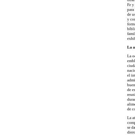
Fe y
para 
de u
y co
form
bíbl
fami
exhi
La a
La o
embl
ciud
naci
el i
admi
buen
de e
reun
dura
alim
de c
La a
comp
se d
dier