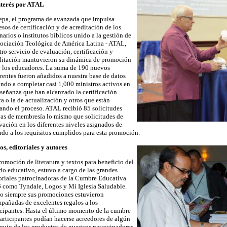
nterés por ATAL
epa, el programa de avanzada que impulsa
esos de certificación y de acreditación de los
narios o institutos bíblicos unido a la gestión de
sociación Teológica de América Latina - ATAL,
tro servicio de evaluación, certificación y
ditación mantuvieron su dinámica de promoción
e los educadores. La suma de 190 nuevos
rentes fueron añadidos a nuestra base de datos
ando a completar casi 1,000 ministros activos en
nseñanza que han alcanzado la certificación
ca o la de actualización y otros que están
iando el proceso. ATAL recibió 85 solicitudes
as de membresía lo mismo que solicitudes de
vación en los diferentes niveles asignados de
rdo a los requisitos cumplidos para esta promoción.
os, editoriales y autores
romoción de literatura y textos para beneficio del
o educativo, estuvo a cargo de las grandes
oriales patrocinadoras de la Cumbre Educativa
 como Tyndale, Logos y Mi Iglesia Saludable.
 siempre sus promociones estuvieron
pañadas de excelentes regalos a los
icipantes. Hasta el último momento de la cumbre
participantes podían hacerse acreedores de algún
quio de los productos de nuestros patrocinadores.