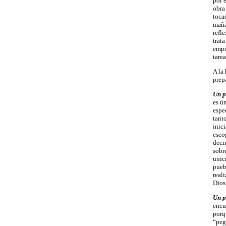
por 
obra
toca
maña
refl
trat
empo
tare
A la
prep
Un p
es ú
espe
tant
inic
esco
deci
sobr
unic
pueb
reali
Dios
Un p
encu
porq
“peg