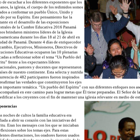
o de escuchar a los diferentes exponentes que los
tianos, la iglesia, el cuerpo de los redimidos somos
ados a conformar un pueblo Único, Unido y
do por su Espíritu. Este pensamiento fue la
tante en el desarrollo de las exposiciones
strales de la Cumbre Educativa 2016 Panamá
nos brindaron ministros líderes de la Iglesia
noamericana durante los días 18 al 21 de abril en
iudad de Panamá. Durante 4 días de enriquecedor
rcambio, Ejecutivos, Misioneros, Directivos de
ituciones Educativas ocuparon las 10 plenarias
cadas a reflexionar sobre el tema “Un Pueblo del
itu” frente a los expectantes líderes
acionales, pastores y docentes que representaron
aíses de nuestro continente. Esta selecta y nutrida
urrencia de 482 participantes fueron inspirados
 reafirmar las verdades que constituyeron los ejes
an importante temática. “Un pueblo del Espíritu” con sus diferentes enfoques nos as
acompañará en este camino para lograr metas que Él tiene preparadas. El Señor de la
 edificar a los creyentes con el fin de mantener una iglesia relevante en medio de es
ponencias
as noches de cultos la familia educativa era
iada a abrir su corazón con las iniciativas del
ritu. Eran los mensajes con los que se iniciaban
eflexiones sobre los temas ejes. Para estas
lentes disertaciones, los oradores fueron usados