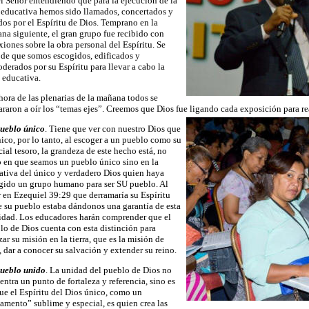
el Señor entendiendo que para la ejecución de la
 educativa hemos sido llamados, concertados y
dos por el Espíritu de Dios. Temprano en la
na siguiente, el gran grupo fue recibido con
exiones sobre la obra personal del Espíritu. Se
a de que somos escogidos, edificados y
derados por su Espíritu para llevar a cabo la
a educativa.
 hora de las plenarias de la mañana todos se
araron a oír los “temas ejes”. Creemos que Dios fue ligando cada exposición para r
ueblo único
. Tiene que ver con nuestro Dios que
nico, por lo tanto, al escoger a un pueblo como su
cial tesoro, la grandeza de este hecho está, no
o en que seamos un pueblo único sino en la
iativa del único y verdadero Dios quien haya
gido un grupo humano para ser SU pueblo. Al
r en Ezequiel 39:29 que derramaría su Espíritu
e su pueblo estaba dándonos una garantía de esta
idad. Los educadores harán comprender que el
lo de Dios cuenta con esta distinción para
zar su misión en la tierra, que es la misión de
, dar a conocer su salvación y extender su reino.
ueblo unido
. La unidad del pueblo de Dios no
entra un punto de fortaleza y referencia, sino es
ue el Espíritu del Dios único, como un
amento” sublime y especial, es quien crea las