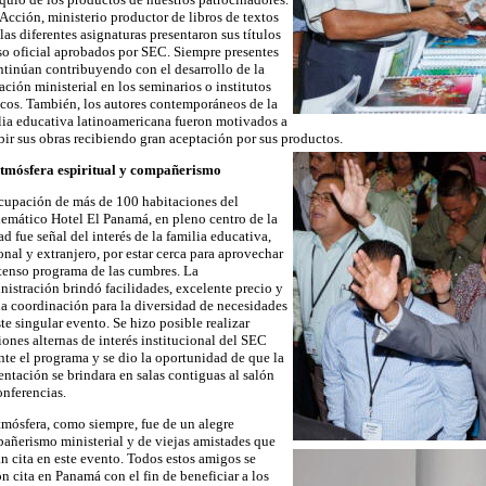
 Acción, ministerio productor de libros de textos
las diferentes asignaturas presentaron sus títulos
so oficial aprobados por SEC. Siempre presentes
ntinúan contribuyendo con el desarrollo de la
ación ministerial en los seminarios o institutos
icos. También, los autores contemporáneos de la
lia educativa latinoamericana fueron motivados a
bir sus obras recibiendo gran aceptación por sus productos.
tmósfera espiritual y compañerismo
cupación de más de 100 habitaciones del
emático Hotel El Panamá, en pleno centro de la
ad fue señal del interés de la familia educativa,
onal y extranjero, por estar cerca para aprovechar
ntenso programa de las cumbres. La
nistración brindó facilidades, excelente precio y
a coordinación para la diversidad de necesidades
ste singular evento. Se hizo posible realizar
iones alternas de interés institucional del SEC
nte el programa y se dio la oportunidad de que la
entación se brindara en salas contiguas al salón
onferencias.
tmósfera, como siempre, fue de un alegre
añerismo ministerial y de viejas amistades que
an cita en este evento. Todos estos amigos se
on cita en Panamá con el fin de beneficiar a los