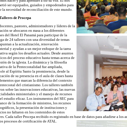
mos hacer y para aprender a oír su voz. Él nos
etió ser equipados, guiados y empoderados para
ir la necesidad de reconciliación de este mundo.
Talleres de Procepa
docentes, pastores, administradores y líderes de la
ación se abocaron en masa a los diferentes
nes del Hotel El Panamá para participar de la
ega de 24 talleres con una diversidad de temas
apuntan a la actualización, renovación
sterial y ayudan a un mejor enfoque de la tarea
ativa según los desafíos actuales. Desde asuntos
ticos del proceso educativo hasta temas acerca de
sión de la iglesia. La dinámica y la filosofía
ativa de la Pentecostalidad fue ampliada,
ole al Espíritu Santo la prominencia, desde la
cación de su presencia en el aula de clases hasta
elementos que marcan la diferencia del contexto
entecostal del cristianismo. Los talleres también
aron sobre las innovaciones educativas, las nuevas
cialidades ministeriales y el manejo de recursos
 el estudio eficaz. Los instrumentos del SEC para
vance de la formación de ministros, los recursos
iográficos, la presentación de instituciones y
icios no faltaron en los contenidos de estos
eres. Cada taller Procepa recibido es registrado en base de datos para añadirse a los 
los procesos de certificación de ATAL.