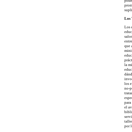
pode
prom
supl
Los 
Los 
educ
salo
entr
que 
mini
educ
prác
la mi
educ
dánd
invo
los 
no-p
trat
espe
para
el a
bibl
serv
tall
por 