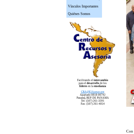
Vínculos Importantes
Quiénes Somos
Facilitando el
intercambio
para el
desarrollo
de los
líderes
en la
enseñanza
CRA
@ElAsesor.org
Apartado 0818-00792
Panam
á, REP. DE PANAMA
Tel: (507) 261-3391
Fax: (507) 261-4054
Con 