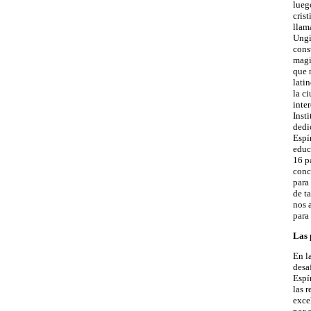
lueg
cris
llam
Ungi
cons
magi
que 
lati
la c
inte
Inst
dedi
Espír
educ
16 p
conc
para
de t
nos 
para
Las 
En l
desaf
Espí
las r
exce